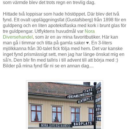
som värmde blev det trots regn en trevlig dag.
Hittade två loppisar som hade höstöppet. Där blev det två
fynd. Ett ovalt uppläggningsfat (Gustafsberg) från 1898 för en
guldpeng och en liten apoteksflaska med kork i brunt glas för
tre guldpengar. Utflyktens huvudmål var
Nora
Diversehandel
, som är en av mina favoritbutiker. Här kan
man gå i timmar och titta på gamla saker ♥. En 3-liters
mjölkkanna från 30-talet fick följa med hem. Det var kanske
inget fynd prismässigt sett, men jag har länge önskat mig en
så'n. Den blir fin med tallris i till advent till att börja med :)
Bilder på mina fynd får ni se en annan dag....