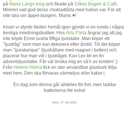
på
Maria Langs krog
och fikade på
Silkes Bageri & Café
.
Mmmm vad god deras chokladtårta med hallon var. För att
inte tala om äppel-burgern. Mums ♥!
Innan vi styrde färden hemåt igen gjorde vi en runda i några
trevliga inredningsbutiker. Hos
Ärta Pärta
ångrar jag att jag
inte köpte Ernst svarta fiffiga ljusstake. Man köper ett
"ljustråg" som man kan dekorera efter årstid. Till det köper
man "ljusstumpar" (ljushållare med magnet i botten) och
placerar hur man vill i ljustråget. Kan t.ex bli en fin
adventsljusstake. Får väl önska mig en så'n av tomten! ;)
Från
Helens Hörna
fick en stor användbar glasburk följa
med hem. Den ska förvaras värmeljus eller kakor i.
En dag som denna går alldeles för fort, men laddar
batterierna lite extra!
Nora 17 okt 2012